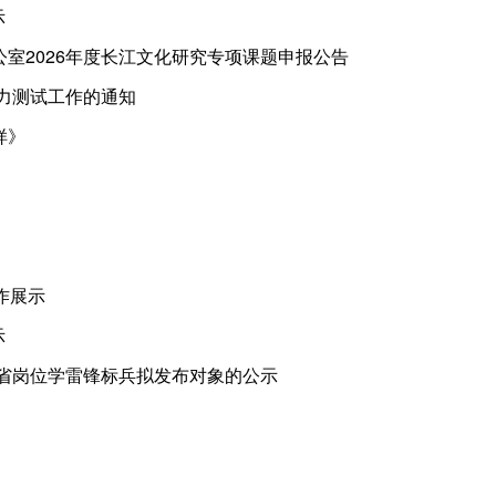
示
室2026年度长江文化研究专项课题申报公告
能力测试工作的通知
样》
创作展示
示
省岗位学雷锋标兵拟发布对象的公示