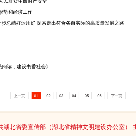
人民群众生命财产安全
形势和经济工作
进一步总结好运用好 探索走出符合各自实际的高质量发展之路
民阅读，建设书香社会》
上一页
01
02
03
04
05
06
下一页
共湖北省委宣传部（湖北省精神文明建设办公室） 