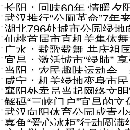
长阳：回味60年 情暖夕
武汉推行“公厕革命”7年来
湖北796处城市公园绿
仙桃首届市直机关集体舞
广水：载歌载舞 共庆祖
宜昌：激活城市“绿肺” 
当阳：农民趣味运动会，
咸宁：机关绿地变身市民
襄阳外卖员当起网络文明
解码“三峡门户”宜昌的文
武汉向阳体育公园成青少
嘉鱼“爱心冰柜”行动圆满