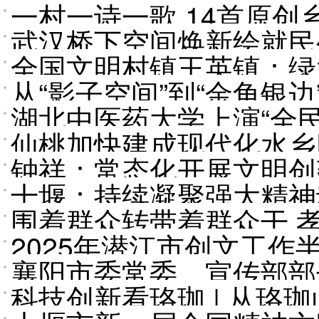
一村一诗一歌 14首原创
武汉桥下空间焕新绘就民
全国文明村镇王英镇：绿
从“影子空间”到“金角银
湖北中医药大学上演“全民
仙桃加快建成现代化水乡
钟祥：常态化开展文明创
展排头兵
十堰：持续凝聚强大精神
围着群众转带着群众干 孝
2025年潜江市创文工作
襄阳市委常委、宣传部部
科技创新看珞珈 | 从
设常态化长效化