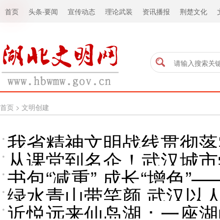
首页
头条
·
要闻
宣传动态
理论武装
资讯播报
荆楚文化
首页
>
文明创建
我省精神文明战线贯彻落
从课堂到名企！武汉城市
书包“减重” 成长“增色
绿水青山带笑颜 武汉以
日”观察
近悦远来仙岛湖：一座湖