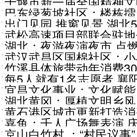
十堰市新一届全国精神文
巴东绿葱坡社区：楼栋擂台
标杆打头阵作示范
出门见园 推窗见景 湖北
武松高速项目部联合驻地
湖北：夜游夜演夜市 点
武汉武昌区国棉社区：小
竹溪县体旅带动年消费30
每5人就有1名志愿者 
宜昌文化事业：文化赋能
湖北黄冈：厚植文明乡风
黄石港区城市更新打造消
嘉鱼：千人广场舞表演 
京山白竹村 ：“村民议事