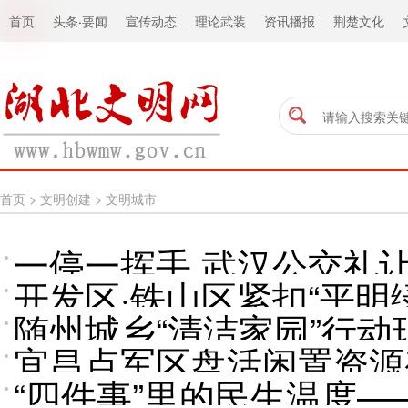
首页
头条
·
要闻
宣传动态
理论武装
资讯播报
荆楚文化
首页
>
文明创建
>
文明城市
一停一挥手 武汉公交礼
开发区·铁山区紧扣“平
随州城乡“清洁家园”行
市之美
宜昌点军区盘活闲置资源
“四件事”里的民生温度—