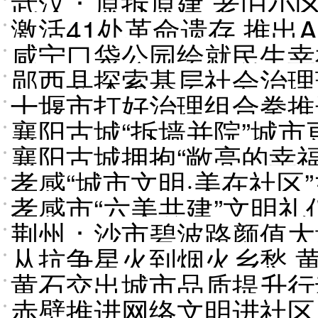
武汉：原拆原建 老旧小
激活41处革命遗存 推出
咸宁口袋公园绘就民生幸
触可感
郧西县探索基层社会治理
十堰市打好治理组合拳推
襄阳古城“拆墙并院”城市
襄阳古城拥抱“敞亮的幸福
孝感“城市文明·美在社区
孝感市“六美共建”文明
荆州：沙市碧波路颜值大
从抗争星火到烟火乡愁 
黄石交出城市品质提升行动
赤壁推进网络文明进社区