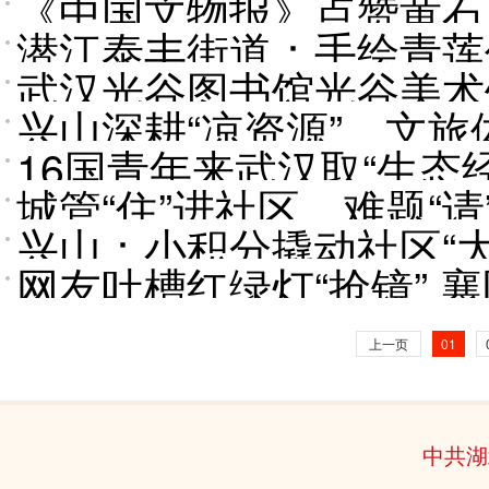
《中国文物报》点赞黄石
天热”
潜江泰丰街道：手绘青莲
文化新地标
武汉光谷图书馆光谷美术
兴山深耕“凉资源”，文
16国青年来武汉取“生态
城管“住”进社区 难题“
处理技术已经如此先进”
兴山：小积分撬动社区“大
宜居环境
网友吐槽红绿灯“抢镜” 
上一页
01
中共湖