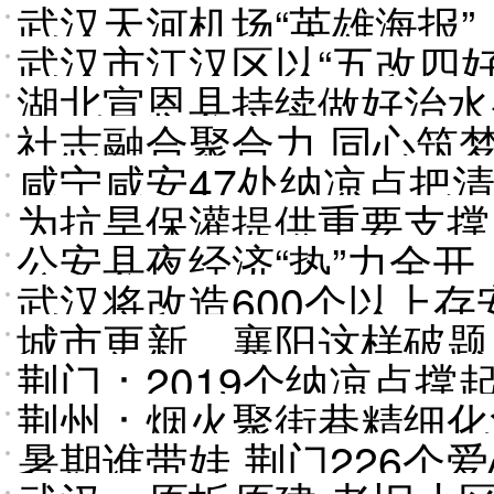
武汉天河机场“英雄海报”上
武汉市江汉区以“五改四
章”获得者亮相航站楼
湖北宣恩县持续做好治水
社志融合聚合力 同心筑
咸宁咸安47处纳凉点把
探索基层治理新路径
为抗旱保灌提供重要支撑
公安县夜经济“热”力全开
武汉将改造600个以上
城市更新，襄阳这样破题
排查更新
荆门：2019个纳凉点撑起
荆州：烟火聚街巷精细化
暑期谁带娃 荆门226个