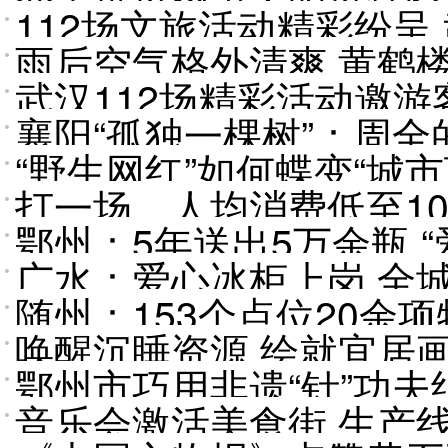
112场文旅活动精彩纷呈
雨后空气格外清爽 黄鹤
武汉112场精彩活动邀游
襄阳“孤独一棵树”：周
“野生网红”如何蝶变“城
打一场，人均消费低至1
更新逻辑
鄂州：5年送出5万余瓶 
广水：爱心冰柜上岗 全
随州：153个点位20余
唤醒沉睡资源 绘就宜居
托付
鄂州市巧用非遗“针”功
用新路径
音乐会激活美食街 生产线