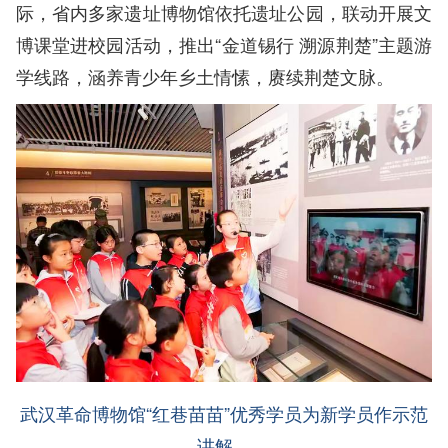
际，省内多家遗址博物馆依托遗址公园，联动开展文
博课堂进校园活动，推出“金道锡行 溯源荆楚”主题游
学线路，涵养青少年乡土情愫，赓续荆楚文脉。
武汉革命博物馆“红巷苗苗”优秀学员为新学员作示范
讲解。