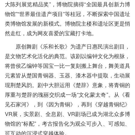
大陈列展览精品奖”，博物院摘得“全国最具创新力博
物馆”“世界最佳遗产项目”等桂冠，不断探索中国遗址
类博物馆发展的新模式。博物院主楼和遗址区更是悄
然走红，成为网友喜爱的宝藏打卡地。
原创舞剧《乐和长歌》为遗产日惠民演出剧目，
是文物艺术化活化的典范。该剧以编钟文化为根脉，
将曾侯乙编钟等国宝一比一复刻搬上舞台，舞美道具
元素皆从楚国青铜器、玉器、漆木器中提取，生动展
现荆楚风韵。剧中大胆运用《楚辞》意象，将青铜的
厚重与楚辞的瑰丽交织成一场“文化蒙太奇”。从《看
见石家河》，到《因为青铜》，再到《穿越青铜纪》
VR展，实景剧、全息剧、VR剧场已成为湖北众多博
物馆的“标配”，考古报告化为观众可步入、可感知、
可互动的沉浸式穿越体验。