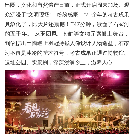
出圈，文化和自然遗产日前，正式开启周末加场。观
众沉浸于“文明现场”，纷纷感慨：“70余年的考古成果
具象化了，比大片还震撼！”“47分钟，读懂了石家河
的五千年。”从玉团凤、套缸等文物元素搬上舞台，
到依据出土陶罐上羽冠持钺人像设计人物造型，石家
河不再是冰冷的学术符号，考古成果正通过博物馆、
遗址公园、实景剧，深深浸润乡土，滋养人心。