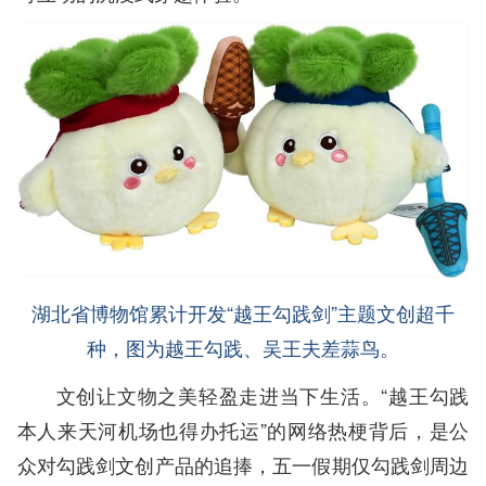
湖北省博物馆累计开发“越王勾践剑”主题文创超千
种，图为越王勾践、吴王夫差蒜鸟。
文创让文物之美轻盈走进当下生活。“越王勾践
本人来天河机场也得办托运”的网络热梗背后，是公
众对勾践剑文创产品的追捧，五一假期仅勾践剑周边