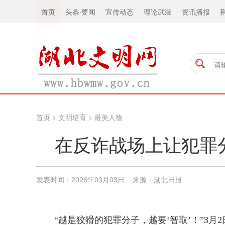
首页
头条
·
要闻
宣传动态
理论武装
资讯播报
首页
>
文明培育
>
最美人物
在反诈战场上让犯罪
发表时间：2026年03月03日 来源：​湖北日报
“越是狡猾的犯罪分子，越要‘智取’！”3