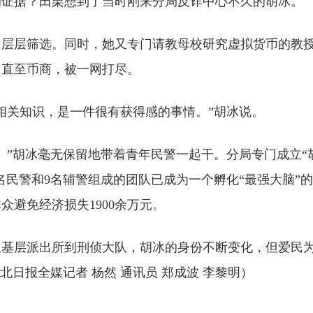
的证据？田栗想到了当时刚来分局反诈中心不久的胡冰。
，层层筛选。同时，她又专门请教母校研究虚拟货币的教
凶直至币商，被一网打尽。
相关知识，是一件很有获得感的事情。”胡冰说。
。”胡冰毫无保留地带着青年民警一起干。分局专门成立“
7名民警和9名辅警组成的团队已成为一个孵化“最强大脑”
群众避免经济损失1900余万元。
从基层派出所到刑侦大队，胡冰的身份不断变化，但爱民
北日报全媒记者 杨然 通讯员 郑成波 李黎明）