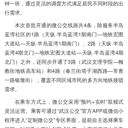
钟一班，通过灵活的调度方式满足居民不同时段的出
行需求。
本次首批开通的微公交线路共4条，除服务半岛
蓝湾社区的1路（天纵·半岛蓝湾1期南门—地铁宏图
大道站—天纵·半岛蓝湾1期南门）、2路（天纵·半岛
蓝湾4期北门—地铁宏图大道站—天纵·半岛蓝湾4期
北门）之外，还同步开通了3路（武汉文理学院—梅
教街地铁高车站）和4路（春兰街塔子湖西路—常青
一路银墩街），覆盖不同区域市民的多方向地铁接驳
需求。
在乘车方式上，微公交采用“预约+实时”双模式
灵活运营。乘客可通过“武汉公交”官方APP或微信小
程序进入“定制微公交”专区界面，提前自主选择乘车