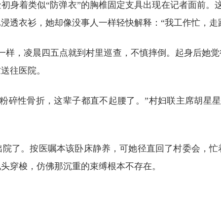
王金初身着类似“防弹衣”的胸椎固定支具出现在记者面前。
浸透衣衫，她却像没事人一样轻快解释：“我工作忙，走
常一样，凌晨四五点就到村里巡查，不慎摔倒。起身后她觉
忙送往医院。
成粉碎性骨折，这辈子都直不起腰了。”村妇联主席胡星星
就出院了。按医嘱本该卧床静养，可她径直回了村委会，
地头穿梭，仿佛那沉重的束缚根本不存在。