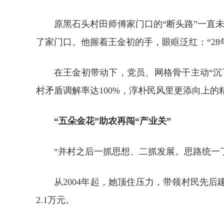
原黑石头村田师傅家门口的“断头路”一直
了家门口。他握着王金初的手，眼眶泛红：“28
在王金初带动下，党员、网格骨干主动“沉
村矛盾调解率达100%，淳朴民风里更添向上的
“五朵金花”助农再闯“产业关”
“并村之后一抓思想、二抓发展。思路统一
从2004年起，她顶住压力，带领村民先
2.1万元。