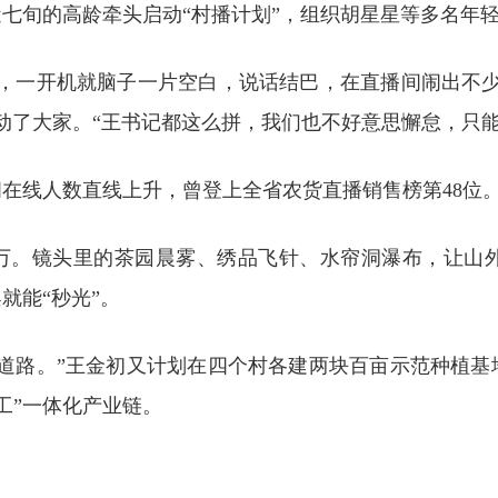
七旬的高龄牵头启动“村播计划”，组织胡星星等多名年轻“
的，一开机就脑子一片空白，说话结巴，在直播间闹出不少
动了大家。“王书记都这么拼，我们也不好意思懈怠，只能
在线人数直线上升，曾登上全省农货直播销售榜第48位
数万。镜头里的茶园晨雾、绣品飞针、水帘洞瀑布，让山
就能“秒光”。
化道路。”王金初又计划在四个村各建两块百亩示范种植基
工”一体化产业链。