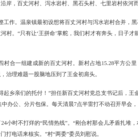
。沿岸，百丈河村、泻水岩村、黑石头村、七里岩村依河
织调整工作。温泉镇最初设想将百丈河村与泻水岩村合并，
河村。“只有让‘王拼命’掌舵，我们村才有奔头，日子才
合一组建成新的百丈河村。新村占地15.28平方公里，
织，治理难题一股脑地压到了王金初肩头。
得起乡亲们的托付！”担任新百丈河村党总支书记后，王
班子集中办公、分片包保。每天清晨7点半雷打不动召开早会
24小时不打烊的“民情热线”。“刚合村那会儿矛盾扎堆
门打电话来核实。”村“两委”委员刘慰说。