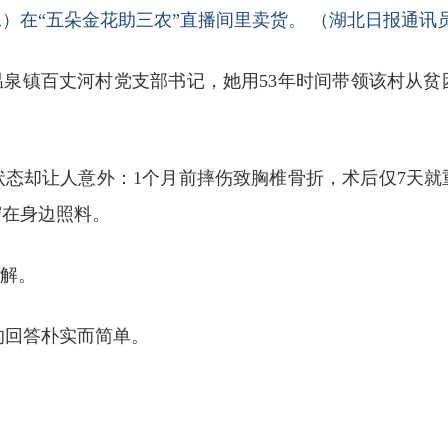
）在“五朵金花助三农”直播间里卖货。 （湖北日报通讯员
温泉镇百丈河村党支部书记，她用53年时间带领该村从
状态却让人意外：1个月前摔伤致胸椎骨折，术后仅7天
守在身边照料。
不解。
的回答朴实而简单。