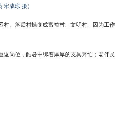
 宋成琼 摄）
贫困村、落后村蝶变成富裕村、文明村。因为工作
就重返岗位，酷暑中绑着厚厚的支具奔忙；老伴吴