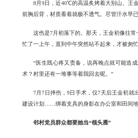
8月9日，近40℃的高温炙烤着大别山。
前胸后背，材质看着就极不透气。尽管汗水早已
这伤是7月初落下的。那天，王金初像往
忙了一上午，直到中午突然站不起来，才被匆
“医生既心疼又责备，说再晚点就可能造
术？村里还有一堆事等着我回去呢。”
7月7日摔伤，9日手术，仅7天后王金初
建设计划……绑着支具的身影在办公室和田间
邻村党员群众都要她当“领头雁”