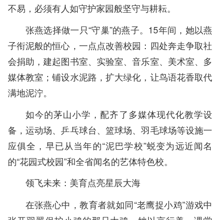
不易，必须有人如守护家园般坚守与耕耘。
张燕选择做一只“守巢”的燕子。15年间，她以燕
子衔泥般的恒心，一点点改善校园：四处奔走争取社
会捐助，建起图书室、实验室、音乐室、美术室、多
媒体教室；铺设水泥路，扩大绿化，让鸟语花香取代
满地泥泞。
如今的茅山小学，配齐了多媒体现代化教学设
备，运动场、乒乓球台、篮球场、羽毛球场等设施一
应俱全，早已从当年的“泥巴学校”蜕变为远近闻名
的“花园式校园”和全省闻名的艺体特色校。
领飞未来：美育点亮星辰大海
在张燕心中，教育者就如同“老鹰捉小鸡”游戏中