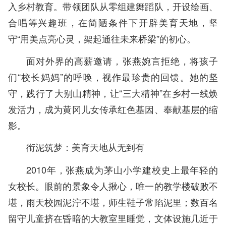
入乡村教育。带领团队从零组建舞蹈队，开设绘画、
合唱等兴趣班，在简陋条件下开辟美育天地，坚
守“用美点亮心灵，架起通往未来桥梁”的初心。
面对外界的高薪邀请，张燕婉言拒绝，将孩子
们“校长妈妈”的呼唤，视作最珍贵的回馈。她的坚
守，践行了大别山精神，让“三大精神”在乡村一线焕
发活力，成为黄冈儿女传承红色基因、奉献基层的缩
影。
衔泥筑梦：美育天地从无到有
2010年，张燕成为茅山小学建校史上最年轻的
女校长。眼前的景象令人揪心，唯一的教学楼破败不
堪，雨天校园泥泞不堪，师生鞋子常陷泥里；数百名
留守儿童挤在昏暗的大教室里睡觉，文体设施几近于