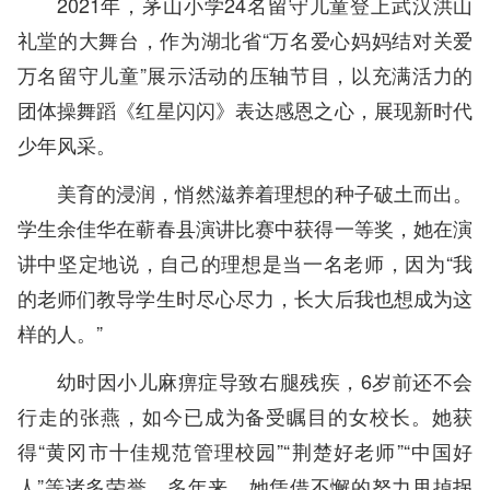
2021年，茅山小学24名留守儿童登上武汉洪山
礼堂的大舞台，作为湖北省“万名爱心妈妈结对关爱
万名留守儿童”展示活动的压轴节目，以充满活力的
团体操舞蹈《红星闪闪》表达感恩之心，展现新时代
少年风采。
美育的浸润，悄然滋养着理想的种子破土而出。
学生余佳华在蕲春县演讲比赛中获得一等奖，她在演
讲中坚定地说，自己的理想是当一名老师，因为“我
的老师们教导学生时尽心尽力，长大后我也想成为这
样的人。”
幼时因小儿麻痹症导致右腿残疾，6岁前还不会
行走的张燕，如今已成为备受瞩目的女校长。她获
得“黄冈市十佳规范管理校园”“荆楚好老师”“中国好
人”等诸多荣誉。多年来，她凭借不懈的努力甩掉拐