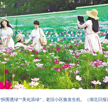
“拆围透绿”“美化添绿”，老旧小区焕发生机。（湖北日报通