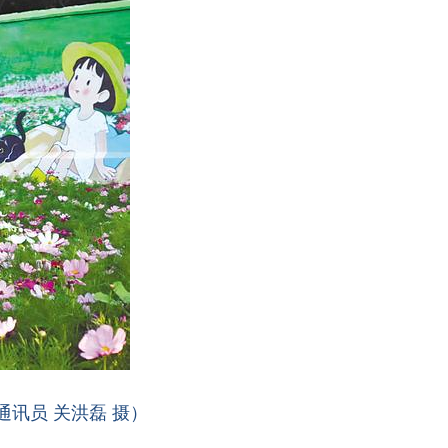
讯员 关洪磊 摄）