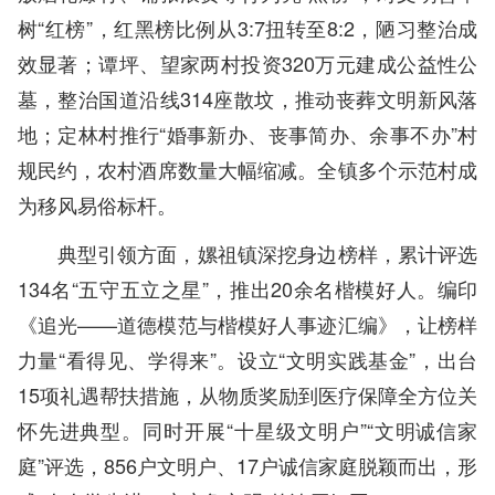
树“红榜”，红黑榜比例从3:7扭转至8:2，陋习整治成
效显著；谭坪、望家两村投资320万元建成公益性公
墓，整治国道沿线314座散坟，推动丧葬文明新风落
地；定林村推行“婚事新办、丧事简办、余事不办”村
规民约，农村酒席数量大幅缩减。全镇多个示范村成
为移风易俗标杆。
典型引领方面，嫘祖镇深挖身边榜样，累计评选
134名“五守五立之星”，推出20余名楷模好人。编印
《追光——道德模范与楷模好人事迹汇编》，让榜样
力量“看得见、学得来”。设立“文明实践基金”，出台
15项礼遇帮扶措施，从物质奖励到医疗保障全方位关
怀先进典型。同时开展“十星级文明户”“文明诚信家
庭”评选，856户文明户、17户诚信家庭脱颖而出，形