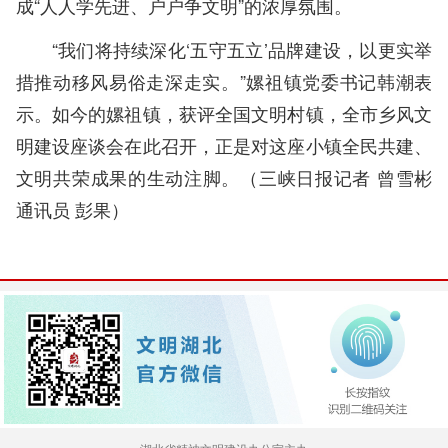
成“人人学先进、户户争文明”的浓厚氛围。
“我们将持续深化‘五守五立’品牌建设，以更实举
措推动移风易俗走深走实。”嫘祖镇党委书记韩潮表
示。如今的嫘祖镇，获评全国文明村镇，全市乡风文
明建设座谈会在此召开，正是对这座小镇全民共建、
文明共荣成果的生动注脚。（
三峡日报记者 曾雪彬
通讯员 彭果
）