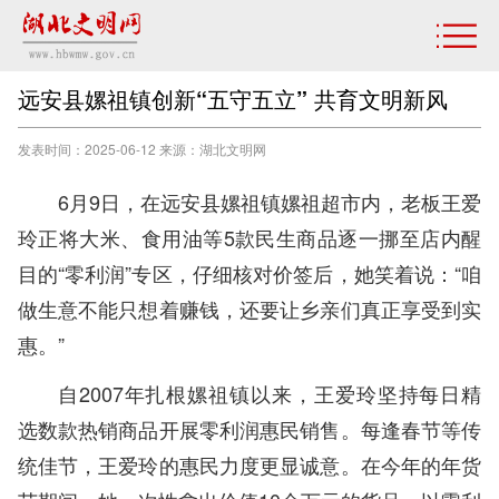
远安县嫘祖镇创新“五守五立” 共育文明新风
发表时间：2025-06-12 来源：湖北文明网
6月9日，在远安县嫘祖镇嫘祖超市内，老板王爱
玲正将大米、食用油等5款民生商品逐一挪至店内醒
目的“零利润”专区，仔细核对价签后，她笑着说：“咱
做生意不能只想着赚钱，还要让乡亲们真正享受到实
惠。”
自2007年扎根嫘祖镇以来，王爱玲坚持每日精
选数款热销商品开展零利润惠民销售。每逢春节等传
统佳节，王爱玲的惠民力度更显诚意。在今年的年货