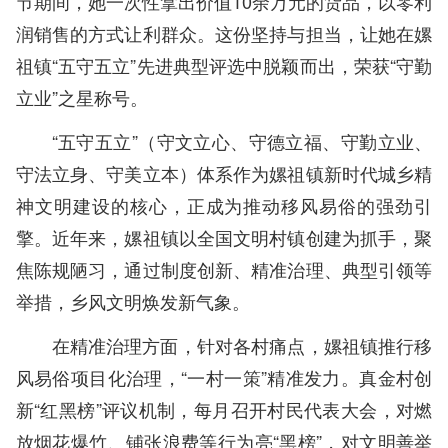
节期间，她一次性拿出价值10余万元的货品，以零利
润销售的方式让利群众。这份坚持与担当，让她在嫘
祖镇“五守五立”先进典型评选中脱颖而出，荣获“守勤
立业”之星称号。
“五守五立”（守文立心、守德立福、守勤立业、
守法立身、守美立本）体系作为嫘祖镇新时代城乡精
神文明建设的核心，正成为推动移风易俗的强劲引
擎。近年来，嫘祖镇以全国文明村镇创建为抓手，聚
焦陈规陋习，通过制度创新、精准治理、典型引领等
举措，乡风文明焕发新气象。
在精准治理方面，针对各村痛点，嫘祖镇推行移
风易俗项目化治理，“一村一策”精准发力。真金村创
新“红黑榜”评议机制，每月召开村民代表大会，对燃
放烟花爆竹、铺张浪费等行为亮“黑榜”，对文明善举