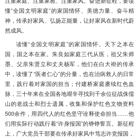
注重家庭、注重家教、注重家风。奋进新征程，要读
懂“全国文明家庭”的家国情怀、美德力量、奋斗精
神，传承好家风、弘扬正能量，让好家风在新时代蔚
然成风。
读懂“全国文明家庭”的家国情怀。天下之本在
国，国之本在家。朱良如家庭三代从医，祖父朱师
墨、父亲朱贤立和丈夫杨军，他们在白大褂的传承
中，读懂了“医者仁心”的分量，也在治病救人的日常
里，践行着对家国的担当；付建桥家庭赓续红色血
脉，三十年来在全国各地艰辛寻找到千余位征战侏儒
山的老战士和烈士遗属，收集和保护红色文物资料
500余件，用四代人的红色坚守诠释使命担当……他
们用实际行动践行着“许身报国”的铮铮誓言。新征程
上，广大党员干部要在传承好家风中笃志许党报国，