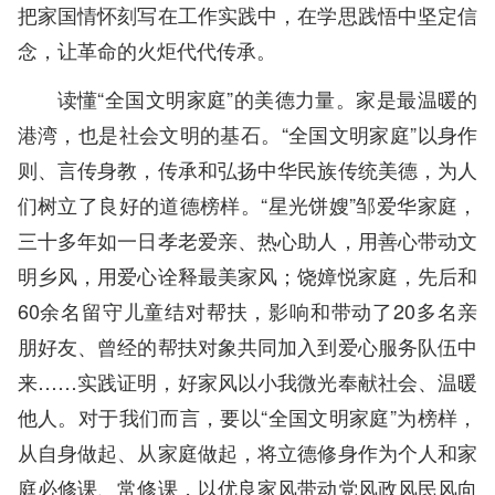
把家国情怀刻写在工作实践中，在学思践悟中坚定信
念，让革命的火炬代代传承。
读懂“全国文明家庭”的美德力量。家是最温暖的
港湾，也是社会文明的基石。“全国文明家庭”以身作
则、言传身教，传承和弘扬中华民族传统美德，为人
们树立了良好的道德榜样。“星光饼嫂”邹爱华家庭，
三十多年如一日孝老爱亲、热心助人，用善心带动文
明乡风，用爱心诠释最美家风；饶嫜悦家庭，先后和
60余名留守儿童结对帮扶，影响和带动了20多名亲
朋好友、曾经的帮扶对象共同加入到爱心服务队伍中
来……实践证明，好家风以小我微光奉献社会、温暖
他人。对于我们而言，要以“全国文明家庭”为榜样，
从自身做起、从家庭做起，将立德修身作为个人和家
庭必修课、常修课，以优良家风带动党风政风民风向