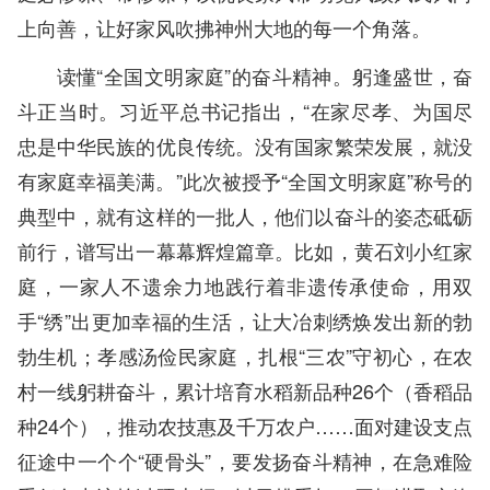
上向善，让好家风吹拂神州大地的每一个角落。
读懂“全国文明家庭”的奋斗精神。躬逢盛世，奋
斗正当时。习近平总书记指出，“在家尽孝、为国尽
忠是中华民族的优良传统。没有国家繁荣发展，就没
有家庭幸福美满。”此次被授予“全国文明家庭”称号的
典型中，就有这样的一批人，他们以奋斗的姿态砥砺
前行，谱写出一幕幕辉煌篇章。比如，黄石刘小红家
庭，一家人不遗余力地践行着非遗传承使命，用双
手“绣”出更加幸福的生活，让大冶刺绣焕发出新的勃
勃生机；孝感汤俭民家庭，扎根“三农”守初心，在农
村一线躬耕奋斗，累计培育水稻新品种26个（香稻品
种24个），推动农技惠及千万农户……面对建设支点
征途中一个个“硬骨头”，要发扬奋斗精神，在急难险