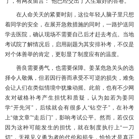
了，有网友留言：“他已经交出了人生最好的答卷。”
在人命关天的紧要时刻，这位年轻人脑子里只想
着同学的安全，在展开急救措施的同时，一路护送同
学去医院，确认现场不需要自己后才赶去考点。当地
考试院了解情况后，启用副题为其安排补考，不仅是
对个体善举的肯定，更彰显了制度应有的温度。
善良需要勇气，也需要保障。姜某危急关头的选
择令人敬佩，但若因行善而承受不可逆的损失，难免
会让人们在类似情境中犹豫动摇。此前，也有不少网
友对破格补考产生担忧和质疑，认为如若为姜同
学“开先河”，后续就会有很多人“钻空子”，在补考
上“做文章”“走后门”，影响考试公平。然而，若仅仅
因为这种可能发生的担忧，就在制度执行上“一刀
切”，无视见义勇为者的代价和损失，恰恰才是真正