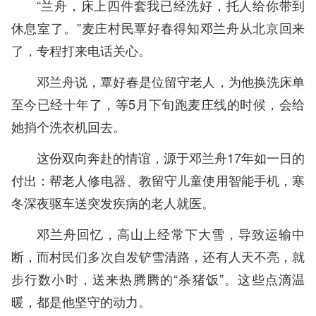
“兰舟，床上四件套我已经洗好，托人给你带到
休息室了。”麦庄村民覃好春得知邓兰舟从北京回来
了，专程打来电话关心。
邓兰舟说，覃好春是位留守老人，为他换洗床单
至今已经十年了，等5月下旬跑麦庄线的时候，会给
她捎个洗衣机回去。
这份双向奔赴的情谊，源于邓兰舟17年如一日的
付出：帮老人修电器、教留守儿童使用智能手机，寒
冬深夜驱车送突发疾病的老人就医。
邓兰舟回忆，高山上经常下大雪，导致运输中
断，而村民们多次自发铲雪清路，还有人天不亮，就
步行数小时，送来热腾腾的“杀猪饭”。这些点滴温
暖，都是他坚守的动力。