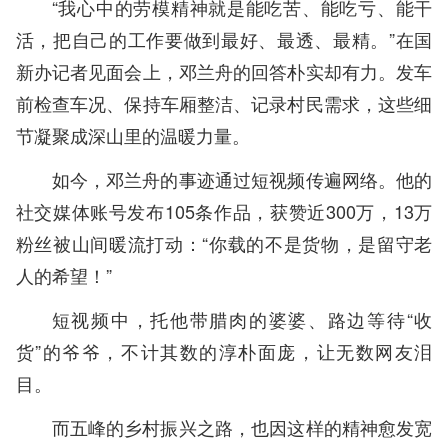
“我心中的劳模精神就是能吃苦、能吃亏、能干
活，把自己的工作要做到最好、最透、最精。”在国
新办记者见面会上，邓兰舟的回答朴实却有力。发车
前检查车况、保持车厢整洁、记录村民需求，这些细
节凝聚成深山里的温暖力量。
如今，邓兰舟的事迹通过短视频传遍网络。他的
社交媒体账号发布105条作品，获赞近300万，13万
粉丝被山间暖流打动：“你载的不是货物，是留守老
人的希望！”
短视频中，托他带腊肉的婆婆、路边等待“收
货”的爷爷，不计其数的淳朴面庞，让无数网友泪
目。
而五峰的乡村振兴之路，也因这样的精神愈发宽