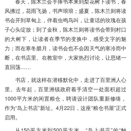
春天，陈木兰会手捧书本来到梨花树下读书，春
风拂过，花雨飞扬，书声琅琅；盛夏，陈木兰则将读
书会开到草甸上，伴着虫鸣鸟叫，让童话的玫瑰在孩
子心头绽放；到了金秋，陈木兰则将读书会带到村口
的大树下，让读者在季节的变换中，感受文字的魅
力；而在寒冬腊月，读书会也不会因天气的寒冷而中
断，在书店里、在教室中，大家热烈讨论，让思绪一
直回荡……
书店，就这样在潜移默化中，走进了百里洲人心
里。去年起，百里洲镇政府着手清空一处面积超过
1000平方米的闲置粮仓，聘请设计团队重新修缮，
作为“岛上书店”新址。4月22日，这座“粮仓书屋”正式
启用。
从150平方米到500平方米，“岛上书店”的“触