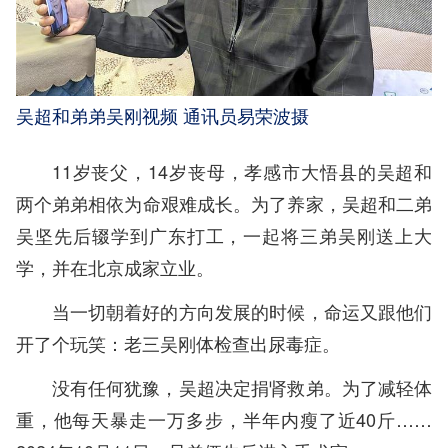
吴超和弟弟吴刚视频 通讯员易荣波摄
11岁丧父，14岁丧母，孝感市大悟县的吴超和
两个弟弟相依为命艰难成长。为了养家，吴超和二弟
吴坚先后辍学到广东打工，一起将三弟吴刚送上大
学，并在北京成家立业。
当一切朝着好的方向发展的时候，命运又跟他们
开了个玩笑：老三吴刚体检查出尿毒症。
没有任何犹豫，吴超决定捐肾救弟。为了减轻体
重，他每天暴走一万多步，半年内瘦了近40斤……