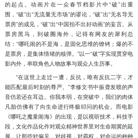
的起点。动画片在一众春节档影片中“破”出重
围，“破”出“无流量无市场”的谬论，“破”出“无名导无
票房”的成见，“破”出“中国拍不出好动画”的妄言。从
票房黑马，到破圈海外，记得有网友的犀利总
结：“哪吒闹的不是海，是固化思维的镣铐；爆的不
是票房，是集体情绪的核弹。”以一“破”字实现贯穿电
影内外，串联角色人物故事与观众人生历事。
“在这世上走过一遭，反抗，唯有反抗二字，才
能匹配最后时刻的尊严。”李修文书中振聋发聩的声
音仿若还在耳边。你我本弱，在突破中，我们的肉体
凡胎仿佛有了向生命进行终极叩问的机会。而电影
《哪吒之魔童闹海》的出现，是以视听技术，科技手
段，文化作品化作对观众精神世界里对生命期冀的延
展，让那些对偏见，对歧视，对霸权，对命运的种种