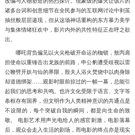
改编与人物塑造的热烈探讨。现象级的爆火让该片的
诸多台词和创意细节在全民参与的互联网讨论中剥茧
抽丝般层层递现，但从这场神话重构的东方暴力美学
与集体情绪狂欢中，影片内外的共性特征正在呼之欲
出。
哪吒背负偏见以火尖枪破开命运的枷锁，敖丙肩
担使命以重锤击出龙族的前路，申公豹遭受歧视以雷
公鞭劈开妖与仙的界限，殷夫人浴火焚烧中以肉身除
却道德绑架……观影时眼前掠过的一帧一幕，总能引
起我们的思考和共鸣。也许文化受限于语言、文字等
条框存有国界，但文明作为人类精神意识的共通点是
不设限的，每个突破自我的瞬间，都是向生命的致
敬。 电影艺术用声光电给人的感官刺激，电影落幕
后，观众会走入生活的剧场，而电影的终点亦是现实