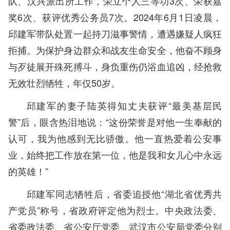
队、汉兴派出所工作，荣立个人三等功3次、荣获嘉
奖6次、获评优秀公务员7次。2024年6月1日凌晨，
邱建军带队处置一起持刀滋事警情，遭遇嫌疑人疯狂
拒捕。为保护身边群众和战友生命安全，他奋不顾身
与歹徒展开殊死搏斗，身负重伤仍浴血追凶，经抢救
无效壮烈牺牲，年仅50岁。
邱建军的妻子陆英得知丈夫获评“最美基层民
警”后，眼含热泪地说：“这份荣誉是对他一生奉献的
认可，我为他感到无比骄傲。他一直热爱着公安事
业，始终把工作放在第一位，他是我和女儿心中永远
的英雄！”
邱建军同志牺牲后，省委追授他“湖北省优秀共
产党员”称号，省政府评定他为烈士。中央政法委、
省委政法委、省公安厅党委、武汉市公安局党委分别