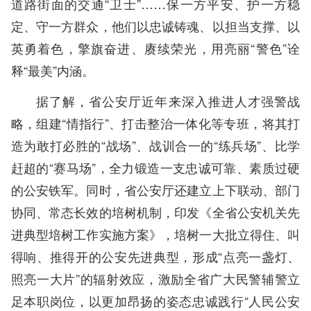
道路街面的交通“卫士”……保一方平安、护一方稳
定、守一方群众，他们以忠诚铸魂、以担当支撑、以
英勇着色，擎旗奋进、赓续荣光，用亮丽“警色”诠
释“最美”内涵。
据了解，省公安厅近年来深入推进人才强警战
略，组建“情指行”、打击整治一体化等专班，将其打
造为敢打必胜的“战场”、战训合一的“练兵场”、比学
赶超的“赛马场”，全力锻造一支忠诚可靠、素质过硬
的公安铁军。同时，省公安厅还建立上下联动、部门
协同、常态长效的培树机制，印发《全省公安机关先
进典型培树工作实施方案》，培树一大批立得住、叫
得响、推得开的公安先进典型，形成“点亮一盏灯、
照亮一大片”的辐射效应，激励全省广大民警辅警立
足本职岗位，以更加昂扬的姿态忠诚践行“人民公安