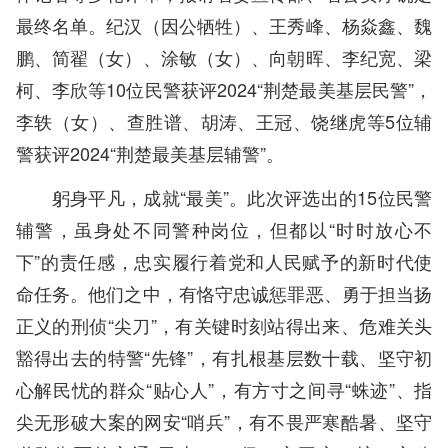
最终名单。纪汉（因公牺牲）、王秀峰、杨焱鑫、魏
鹏、简翟（女）、涂敏（女）、向朝晖、李纪宽、梁
柯、李欣等10位民警获评2024“荆楚最美基层民警”，
李轶（女）、查胜谱、胡涛、王冠、饶继虎等5位辅
警获评2024“荆楚最美基层辅警”。
躬身平凡，成就“最美”。此次评选出的15位民警
辅警，虽身处不同警种岗位，但都以“时时放心不
下”的责任感，忠实履行着党和人民赋予的新时代使
命任务。他们之中，有恪守忠诚惩罪恶、勇于担当扬
正义的刑侦“尖刀”，有关键时刻站得出来、危难关头
豁得出去的特警“先锋”，有扎根基层数十载、坚守初
心解民忧的群众“贴心人”，有方寸之间寻“蛛迹”、指
尖无形破大案的网安“哨兵”，有不畏严寒酷暑、坚守