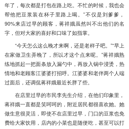
年了，每次都是打包在路上吃。不忙的时候，我也会
帮他把豆浆装在杯子里路上喝。”不仅是刘爹爹，
90%来店过早的顾客，蒋祥娥虽然叫不出他们的名
字，但对大家的喜好和口味了如指掌。
“今天怎么这么晚才来啊，还是老样子吧。”“早上
在家做卫生弄晚了，所以才这个点来呢。”蒋祥娥熟
练地抓起一把面条放入漏勺中，再放入锅中浸烫，热
情地和老顾客江婆婆打招呼。江婆婆和老伴两个人端
过面后，还调侃蒋祥娥最近长胖了些。
在店里过早的市民李先生介绍，在他们印象里，
蒋祥娥一直都是笑呵呵的，附近居民都很喜欢她。她
做生意很灵活，即使不在店里过早，门口的豆浆也免
费给大家饮用，店内的小菜也是随便吃，甚至可以打