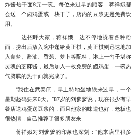
炸酱热干面8元一碗。每位来过早的顾客，蒋祥娥都
会送一个卤鸡蛋或一块干子，店内的豆浆更是免费饮
用。
一边招呼大家，蒋祥娥一边不停地烫着各种粉
面，捞出后放入碗中递给黄正棋，黄正棋则迅速地加
入食盐、酱油、香葱、萝卜等配料，淋上一勺子堪称
灵魂的芝麻酱，最后加入一枚免费的卤鸡蛋，一碗热
气腾腾的热干面就完成了。
“我住在武泰闸，早上特地坐地铁来过早，一个
星期起码要来6天。”87岁的刘爹爹说，现在很少有早
餐店送鸡蛋送豆浆的，而且他家的味道也好，老板也
很热情，自己推荐了很多朋友来。
蒋祥娥对刘爹爹的印象也深刻：“他来店里很多