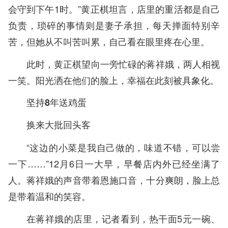
会守到下午1时。”黄正棋坦言，店里的重活都是自己
负责，琐碎的事情则是妻子承担，每天掸面特别辛
苦，但她从不叫苦叫累，自己看在眼里疼在心里。
此时，黄正棋望向一旁忙碌的蒋祥娥，两人相视
一笑。阳光洒在他们的脸上，幸福在此刻被具象化。
坚持8年送鸡蛋
换来大批回头客
“这边的小菜是我自己做的，味道不错，可以尝
一下……”12月6日一大早，早餐店内外已经坐满了
人。蒋祥娥的声音带着恩施口音，十分爽朗，脸上总
是带着温和的笑容。
在蒋祥娥的店里，记者看到，热干面5元一碗、