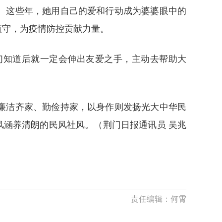
。这些年，她用自己的爱和行动成为婆婆眼中的
值守，为疫情防控贡献力量。
们知道后就一定会伸出友爱之手，主动去帮助大
廉洁齐家、勤俭持家，以身作则发扬光大中华民
风涵养清朗的民风社风。（荆门日报通讯员 吴兆
责任编辑：
何霄