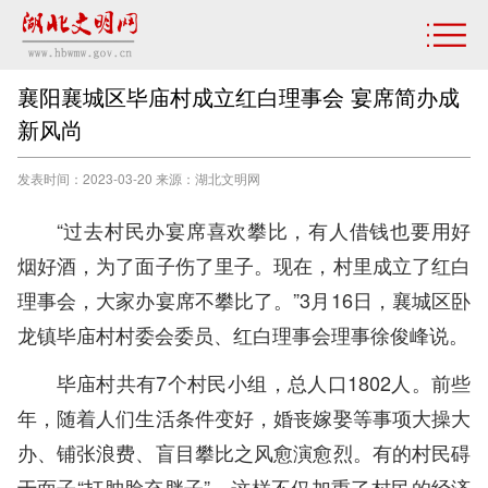
襄阳襄城区毕庙村成立红白理事会 宴席简办成
新风尚
发表时间：2023-03-20 来源：湖北文明网
“过去村民办宴席喜欢攀比，有人借钱也要用好
烟好酒，为了面子伤了里子。现在，村里成立了红白
理事会，大家办宴席不攀比了。”3月16日，襄城区卧
龙镇毕庙村村委会委员、红白理事会理事徐俊峰说。
毕庙村共有7个村民小组，总人口1802人。前些
年，随着人们生活条件变好，婚丧嫁娶等事项大操大
办、铺张浪费、盲目攀比之风愈演愈烈。有的村民碍
于面子“打肿脸充胖子”，这样不仅加重了村民的经济