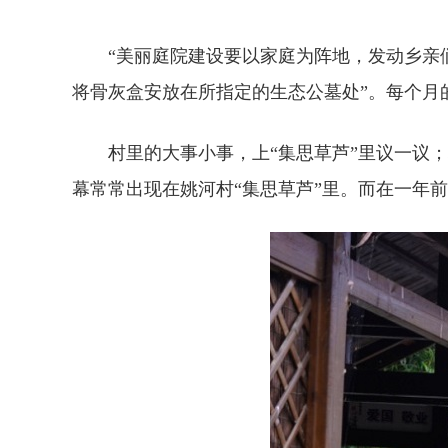
“美丽庭院建设要以家庭为阵地，发动乡亲们自
将骨灰盒安放在所指定的生态公墓处”。每个月
村里的大事小事，上“集思草芦”里议一议；村
幕常常出现在姚河村“集思草芦”里。而在一年