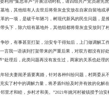
委利用“集思草芦”开展活动时机，请四组共产党员谢先
有墓地，其他组有人去世后将骨灰盒安放在自家自留地或
改革的一项，是破千年陋习，树现代新风的民生问题，是
的带头下，除六组有墓地外，其他组都将骨灰盒安放到了
吵，有事甚至打架，治安专干得知后，上门做调解工作
你一言我一语谈到打架带来的严重后果，对双方都没有好
芦”处理后，此类问题再没有发生过，两家的关系也处理
轻夫妻闹矛盾要离婚，针对各种纠纷问题，村两委从不马
步充实了村中的调解力量，将矛盾纠纷及时并有效的化解
里才和睦，乡村才和美。”2021年姚河村被镇授予治安