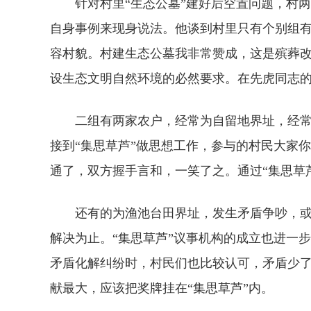
针对村里“生态公墓”建好后空置问题，村两
自身事例来现身说法。他谈到村里只有个别组
容村貌。村建生态公墓我非常赞成，这是殡葬
设生态文明自然环境的必然要求。在先虎同志
二组有两家农户，经常为自留地界址，经常争
接到“集思草芦”做思想工作，参与的村民大家
通了，双方握手言和，一笑了之。通过“集思草
还有的为渔池台田界址，发生矛盾争吵，或年
解决为止。“集思草芦”议事机构的成立也进一
矛盾化解纠纷时，村民们也比较认可，矛盾少了邻
献最大，应该把奖牌挂在“集思草芦”内。