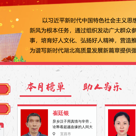
崔廷银
异乡汉子用真情与辛劳，
诠释着超越血缘的人间大
爱。
度
宜昌市