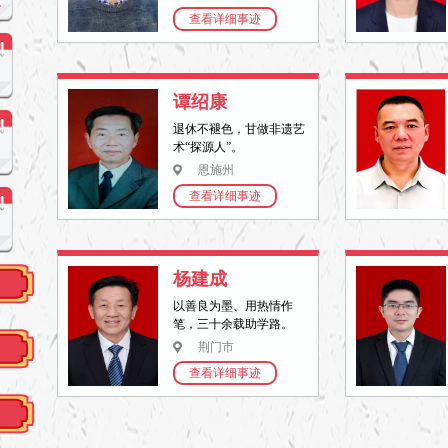
查看详细事迹
度
谭绍康
退休不褪色，甘做非遗艺
度
术“探源人”。
恩施州
查看详细事迹
度
杨建成
以善良为墨、用热情作
笔，三十余载助学路。
荆门市
查看详细事迹